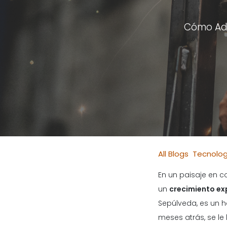
Cómo Ado
All Blogs
Tecnolog
En un paisaje en c
un
crecimiento exp
Sepúlveda, es un 
meses atrás, se l