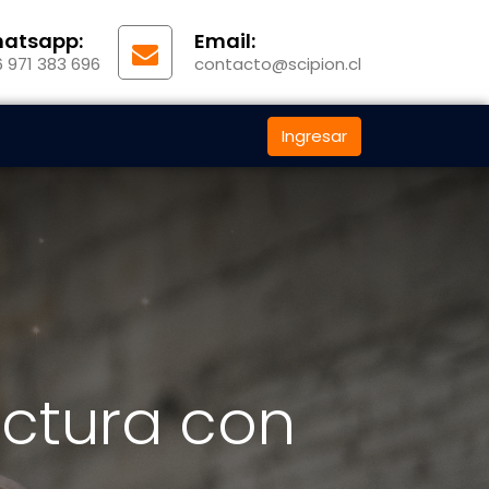
atsapp:
Email:
 971 383 696
contacto@scipion.cl
Ingresar
ctura con