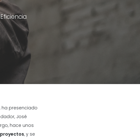
ficiencia
, ha presenciado
undador, José
argo, hace unos
s proyectos
, y se