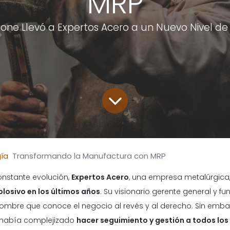
MRP
ne Llevó a Expertos Acero a un Nuevo Nivel de E
ía
Transformando la Manufactura con MRP
onstante evolución,
Expertos Acero
, una empresa metalúrgica
losivo en los últimos años
. Su visionario gerente general y f
hombre que conoce el negocio al revés y al derecho. Sin emb
e había complejizado
hacer seguimiento y gestión a todos lo